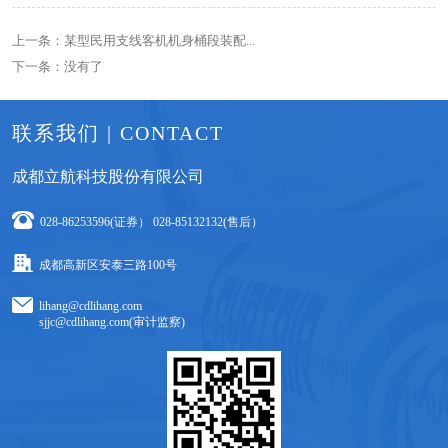
上一条：某型民用支线客机机身桶段装配...
下一条：没有了
联系我们 | CONTACT
成都立航科技股份有限公司
028-86253596(证券） 028-85132132(售后）
成都高新区安泰三路100号
lihang@cdlihang.com
sjjc@cdlihang.com(审计监察)