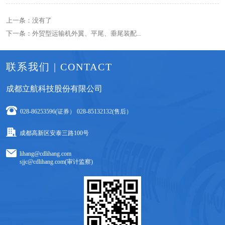
上一条：没有了
下一条：外贸型运输机外翼、平尾、垂尾装配...
联系我们 | CONTACT
成都立航科技股份有限公司
028-86253596(证券） 028-85132132(售后）
成都高新区安泰三路100号
lihang@cdlihang.com
sjjc@cdlihang.com(审计监察)