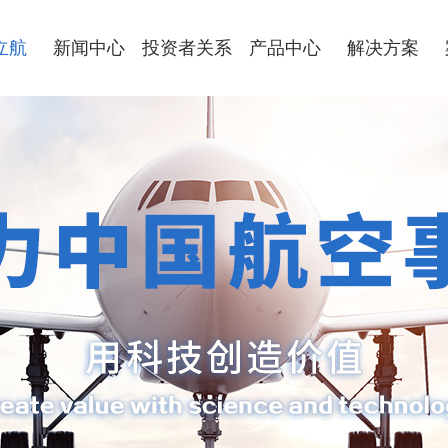
立航
新闻中心
投资者关系
产品中心
解决方案
简介
文化
历程
优势
公司新闻
政策法规
公司行情
公司公告
互动交流
地面保障设备
航空零件制造
飞机部件装配
工艺装备制造
数字化智能制造